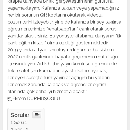
kitapla dünyada bir ilki gerçekleştirmenin gururunu
yaşamaktayım. Kafanıza takılan veya yapamadığınız
her bir sorunun QR kodlarını okutarak videolu
çözümlerini izleyebilir, yine de kafanıza bir şey takılırsa
öğretmenlerimize “whatsapp’tan” canlı olarak sorup
yanıtlar alabilirsiniz. Bu yönüyle kitabımız dünyanın “ilk
canlı eğitim kitabı” olma özelliği göstermektedir.
2019 yılında altyapısını oluşturduğumuz bu sistemi,
2020’nin ilk günlerinde hayata geçirmenin mutluluğu
içerisindeyim. Artık hiçbir yayın kuruluşu öğrencilerle
tek tek iletişim kurmadan ayakta kalamayacak,
ilerleyen süreçte tüm yayınlar açtığım bu yoldan
ilerlemek zorunda kalacak ve öğrenciler eğitim
alanında çok daha iyi hizmet alacaktır.
Ekrem DURMUŞOĞLU
Sorular
Soru 1
Soru 2