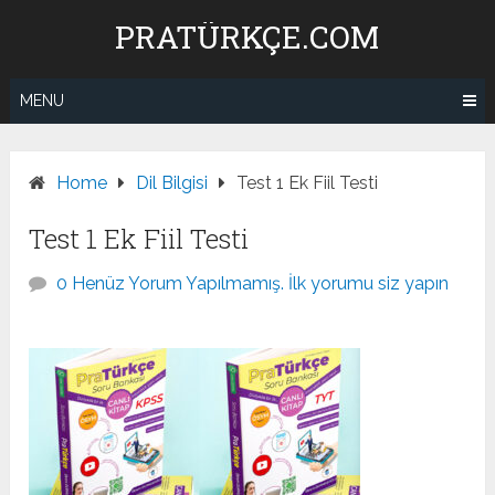
Skip
PRATÜRKÇE.COM
to
content
MENU
Home
Dil Bilgisi
Test 1 Ek Fiil Testi
Test 1 Ek Fiil Testi
0 Henüz Yorum Yapılmamış. İlk yorumu siz yapın