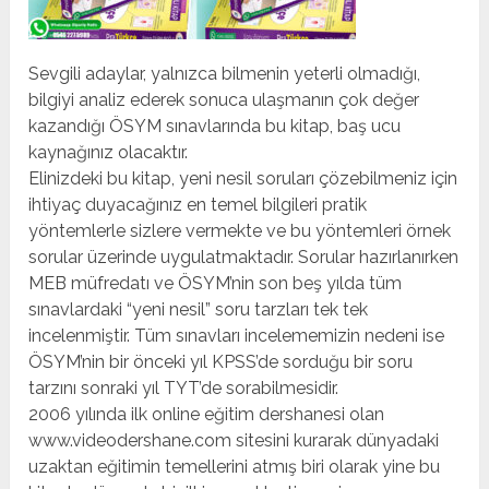
Sevgili adaylar, yalnızca bilmenin yeterli olmadığı,
bilgiyi analiz ederek sonuca ulaşmanın çok değer
kazandığı ÖSYM sınavlarında bu kitap, baş ucu
kaynağınız olacaktır.
Elinizdeki bu kitap, yeni nesil soruları çözebilmeniz için
ihtiyaç duyacağınız en temel bilgileri pratik
yöntemlerle sizlere vermekte ve bu yöntemleri örnek
sorular üzerinde uygulatmaktadır. Sorular hazırlanırken
MEB müfredatı ve ÖSYM’nin son beş yılda tüm
sınavlardaki “yeni nesil” soru tarzları tek tek
incelenmiştir. Tüm sınavları incelememizin nedeni ise
ÖSYM’nin bir önceki yıl KPSS’de sorduğu bir soru
tarzını sonraki yıl TYT’de sorabilmesidir.
2006 yılında ilk online eğitim dershanesi olan
www.videodershane.com sitesini kurarak dünyadaki
uzaktan eğitimin temellerini atmış biri olarak yine bu