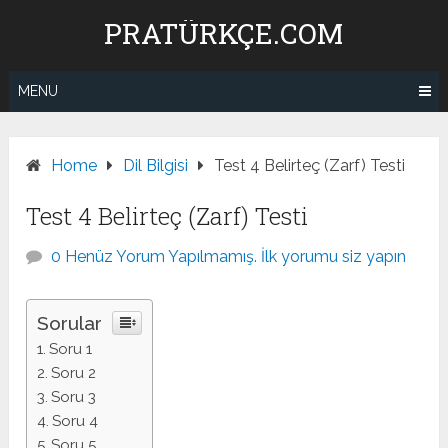
Skip
PRATÜRKÇE.COM
to
content
MENU
Home
Dil Bilgisi
Test 4 Belirteç (Zarf) Testi
Test 4 Belirteç (Zarf) Testi
0 Henüz Yorum Yapılmamış. İlk yorumu siz yapın
Sorular
Soru 1
Soru 2
Soru 3
Soru 4
Soru 5