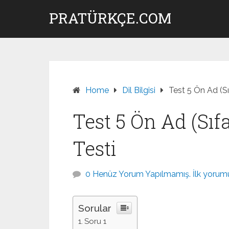
Skip
PRATÜRKÇE.COM
to
content
Home
Dil Bilgisi
Test 5 Ön Ad (S
Test 5 Ön Ad (Sı
Testi
0 Henüz Yorum Yapılmamış. İlk yorumu
Sorular
Soru 1