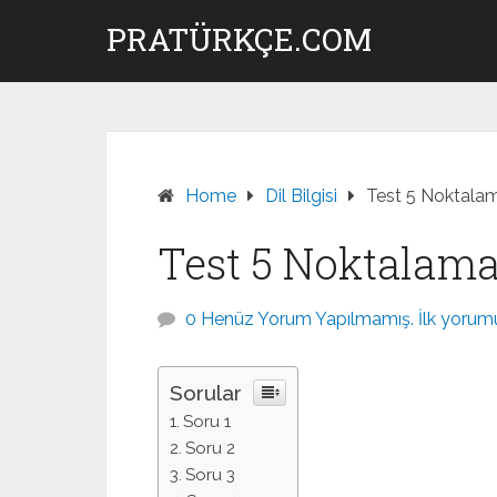
Skip
PRATÜRKÇE.COM
to
content
Home
Dil Bilgisi
Test 5 Noktalama 
Test 5 Noktalama I
0 Henüz Yorum Yapılmamış. İlk yorumu
Sorular
Soru 1
Soru 2
Soru 3