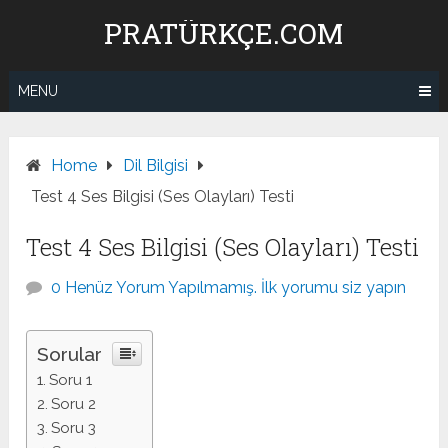
Skip
PRATÜRKÇE.COM
to
content
MENU
Home
Dil Bilgisi
Test 4 Ses Bilgisi (Ses Olayları) Testi
Test 4 Ses Bilgisi (Ses Olayları) Testi
0 Henüz Yorum Yapılmamış. İlk yorumu siz yapın
Sorular
Soru 1
Soru 2
Soru 3