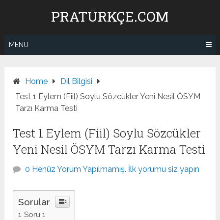
Skip
PRATÜRKÇE.COM
to
content
MENU
Home
Dil Bilgisi
Test 1 Eylem (Fiil) Soylu Sözcükler Yeni Nesil ÖSYM
Tarzı Karma Testi
Test 1 Eylem (Fiil) Soylu Sözcükler
Yeni Nesil ÖSYM Tarzı Karma Testi
0 Henüz Yorum Yapılmamış. İlk yorumu siz yapın
Sorular
Soru 1