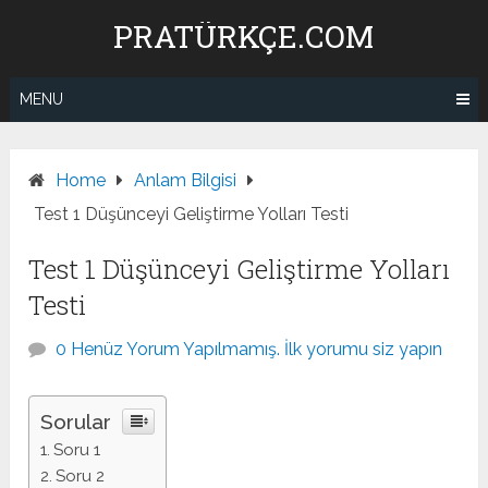
Skip
PRATÜRKÇE.COM
to
content
MENU
Home
Anlam Bilgisi
Test 1 Düşünceyi Geliştirme Yolları Testi
Test 1 Düşünceyi Geliştirme Yolları
Testi
0 Henüz Yorum Yapılmamış. İlk yorumu siz yapın
Sorular
Soru 1
Soru 2