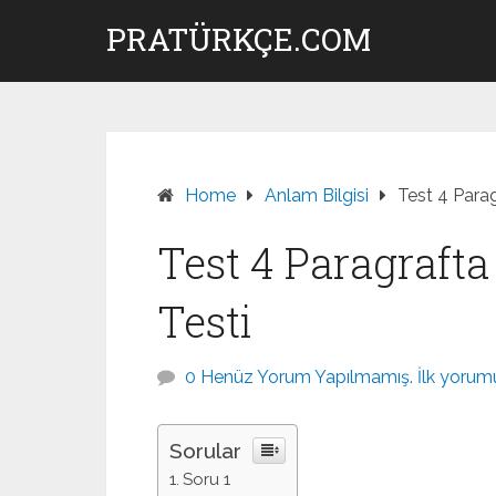
Skip
PRATÜRKÇE.COM
to
content
Home
Anlam Bilgisi
Test 4 Para
Test 4 Paragraft
Testi
0 Henüz Yorum Yapılmamış. İlk yorumu
Sorular
Soru 1