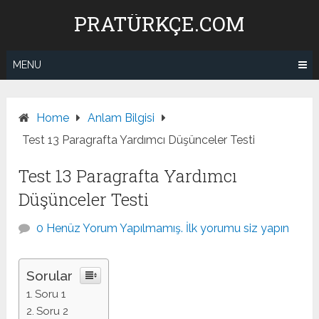
Skip
PRATÜRKÇE.COM
to
content
MENU
Home
Anlam Bilgisi
Test 13 Paragrafta Yardımcı Düşünceler Testi
Test 13 Paragrafta Yardımcı
Düşünceler Testi
0 Henüz Yorum Yapılmamış. İlk yorumu siz yapın
Sorular
Soru 1
Soru 2