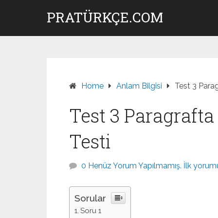
Skip
PRATÜRKÇE.COM
to
content
Home
Anlam Bilgisi
Test 3 Para
Test 3 Paragraft
Testi
0 Henüz Yorum Yapılmamış. İlk yorumu
Sorular
Soru 1