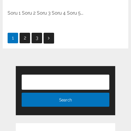
Soru 1 Soru 2 Soru 3 Soru 4 Soru 5...
Yazı
1
2
3
dolaşımı